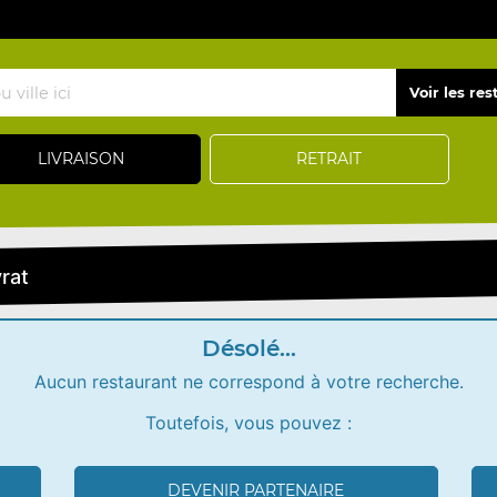
LIVRAISON
RETRAIT
rat
Désolé...
Aucun restaurant ne correspond à votre recherche.
Toutefois, vous pouvez :
DEVENIR PARTENAIRE