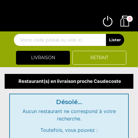
0
LIVRAISON
RETRAIT
Restaurant(s) en livraison proche Caudecoste
Désolé...
Aucun restaurant ne correspond à votre
recherche.
Toutefois, vous pouvez :