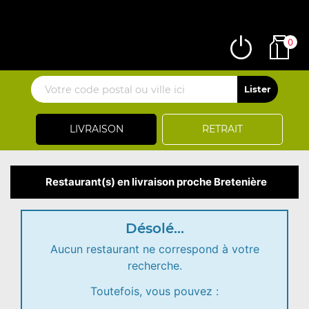
0
LIVRAISON
RETRAIT
Restaurant(s) en livraison proche Bretenière
Désolé...
Aucun restaurant ne correspond à votre
recherche.
Toutefois, vous pouvez :