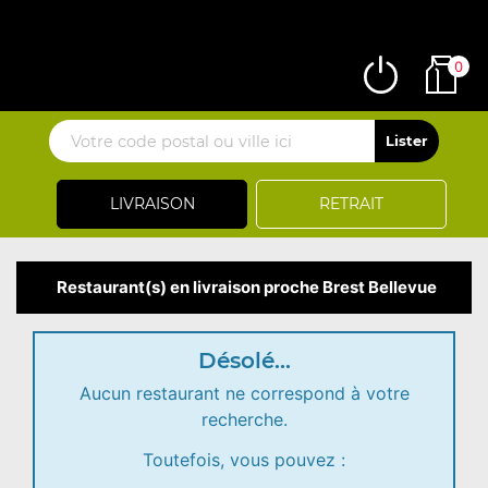
0
LIVRAISON
RETRAIT
Restaurant(s) en livraison proche Brest Bellevue
Désolé...
Aucun restaurant ne correspond à votre
recherche.
Toutefois, vous pouvez :