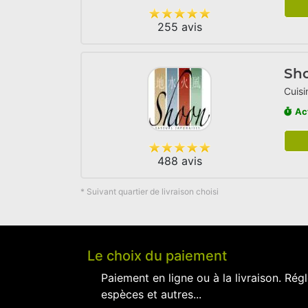
255 avis
Sh
Cuisi
Ac
488 avis
* Suivant quartier de livraison choisi
Le choix du paiement
Paiement en ligne ou à la livraison. Régl
espèces et autres...