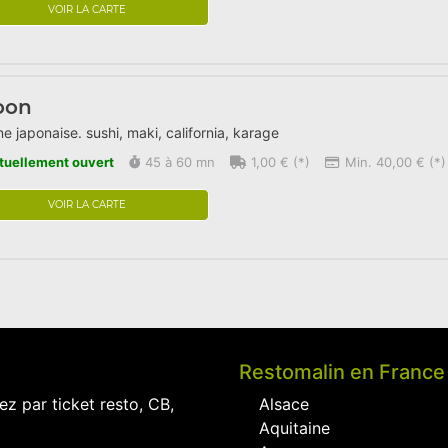
VOIR LA CARTE
oon
ne japonaise. sushi, maki, california, karage
tuellement ouvert
45 à 60 mn
1,00 € (*)
Min. 40,00 € (*)
VOIR LA CARTE
Restomalin en France
ez par ticket resto, CB,
Alsace
Aquitaine