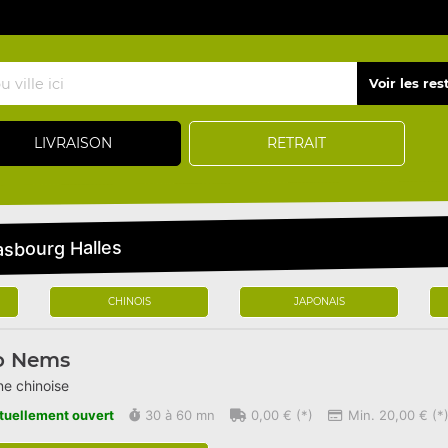
LIVRAISON
RETRAIT
asbourg Halles
CHINOIS
JAPONAIS
o Nems
ne chinoise
tuellement ouvert
30 à 60 mn
0,00 € (*)
Min. 20,00 € (*