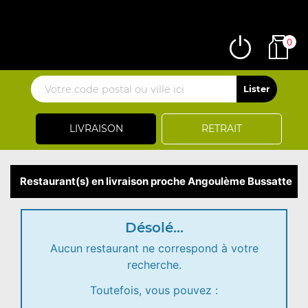
0
LIVRAISON
RETRAIT
Restaurant(s) en livraison proche Angoulème Bussatte
Désolé...
Aucun restaurant ne correspond à votre
recherche.
Toutefois, vous pouvez :