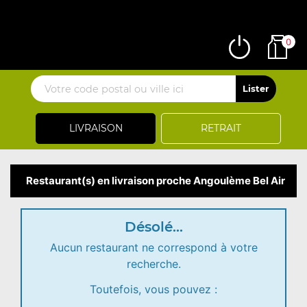
0
LIVRAISON
RETRAIT
Restaurant(s) en livraison proche Angoulème Bel Air
Désolé...
Aucun restaurant ne correspond à votre
recherche.
Toutefois, vous pouvez :