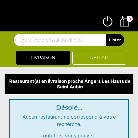
0
LIVRAISON
RETRAIT
Restaurant(s) en livraison proche Angers Les Hauts de
Saint Aubin
Désolé...
Aucun restaurant ne correspond à votre
recherche.
Toutefois, vous pouvez :