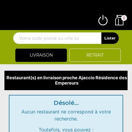
0
LIVRAISON
RETRAIT
Restaurant(s) en livraison proche Ajaccio Résidence des
Empereurs
Désolé...
Aucun restaurant ne correspond à votre
recherche.
Toutefois, vous pouvez :