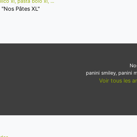
ico xl, pasta bolo xl, ...
es "Nos Pâtes XL"
Nos
panini smiley, panini m
Voir tous les a