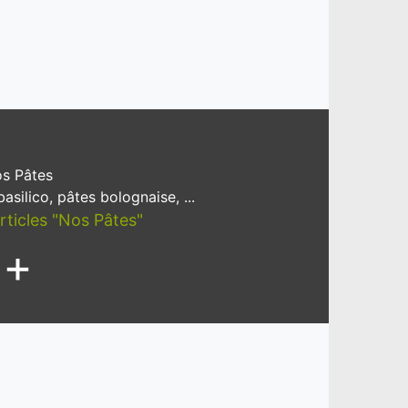
s Pâtes
asilico, pâtes bolognaise, ...
articles "Nos Pâtes"
+