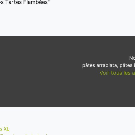
Nos Tartes Flambées"
No
pâtes arrabiata, pâtes b
Voir tous les 
s XL