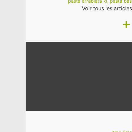
pasta arrabiata xl, pasta basil
Voir tous les articl
+