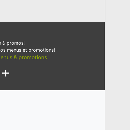
 & promos!
 nos menus et promotions!
 menus & promotions
+