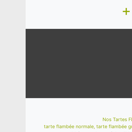
+
Nos Tartes 
tarte flambée normale, tarte flambée gra