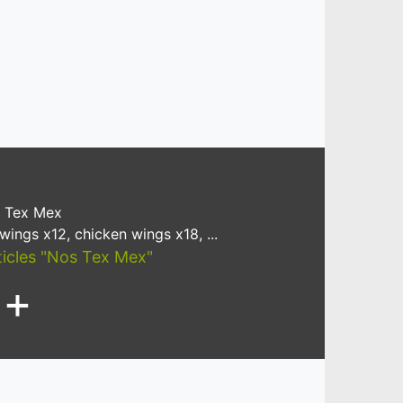
 Tex Mex
wings x12, chicken wings x18, ...
rticles "Nos Tex Mex"
+