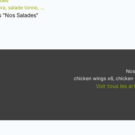
ades
a, salade tonno, ...
es "Nos Salades"
Nos
chicken wings x6, chicken 
Voir tous les a