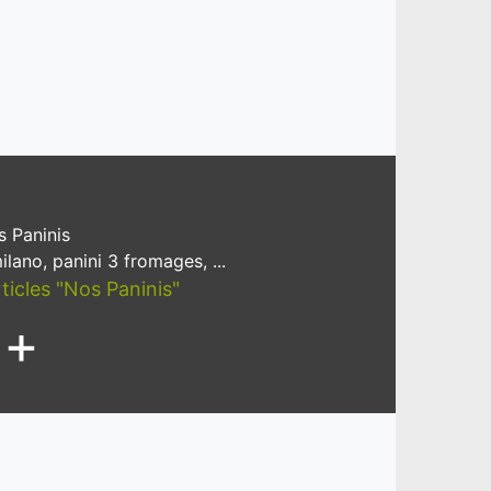
 Paninis
ilano, panini 3 fromages, ...
rticles "Nos Paninis"
+