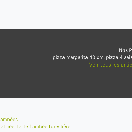
Nos P
pizza margarita 40 cm, pizza 4 sai
Voir tous les art
Flambées
tinée, tarte flambée forestière, ...