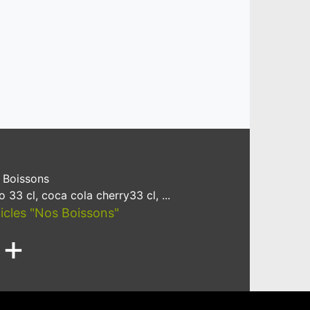
 Boissons
 33 cl, coca cola cherry33 cl, ...
ticles "Nos Boissons"
+