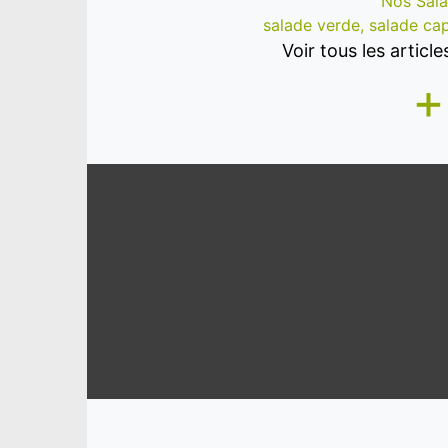
Nos Sal
salade verde, salade capr
Voir tous les articl
+