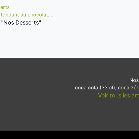
erts
ondant au chocolat, ...
es "Nos Desserts"
Nos
coca cola (33 cl), coca zéro
Voir tous les ar