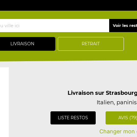
LIVRAISON
RETRAIT
Livraison sur Strasbour
Italien, paninis,
LISTE RESTOS
AVIS (79
Changer mon q