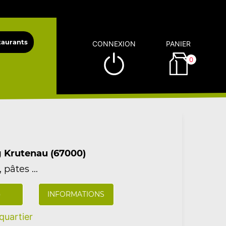
CONNEXION
PANIER
0
g Krutenau (67000)
 pâtes ...
)
INFORMATIONS
uartier