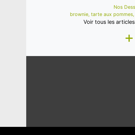
Nos Dess
brownie, tarte aux pommes, f
Voir tous les articl
+