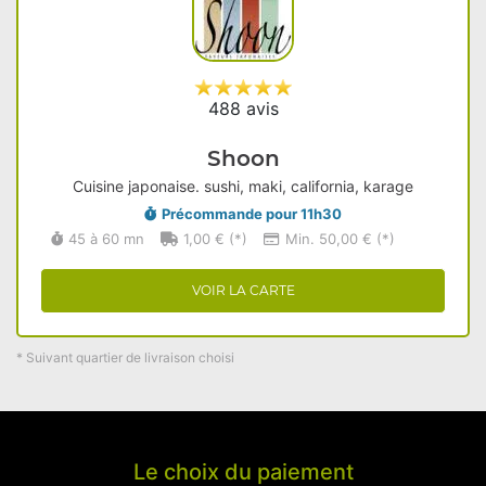
488 avis
Shoon
Cuisine japonaise. sushi, maki, california, karage
Précommande pour 11h30
45 à 60 mn
1,00 € (*)
Min. 50,00 € (*)
VOIR LA CARTE
* Suivant quartier de livraison choisi
Le choix du paiement