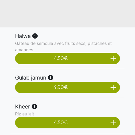
Halwa
Gâteau de semoule avec fruits secs, pistaches et
amandes
4.50
€
Gulab jamun
4.90
€
Kheer
Riz au lait
4.50
€