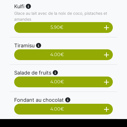
Kulfi
Glace au lait avec de la noix de coco, pistaches et
amandes
5.90
€
Tiramisu
4.00
€
Salade de fruits
4.00
€
Fondant au chocolat
4.00
€