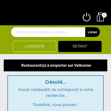
0
LIVRAISON
RETRAIT
Restaurant(s) à emporter sur Valbonne
Désolé...
Aucun restaurant ne correspond à votre
recherche.
Toutefois, vous pouvez :