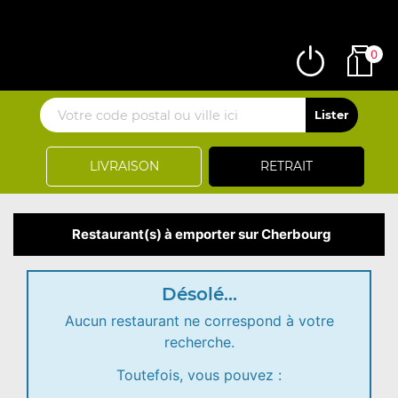
0
LIVRAISON
RETRAIT
Restaurant(s) à emporter sur Cherbourg
Désolé...
Aucun restaurant ne correspond à votre
recherche.
Toutefois, vous pouvez :