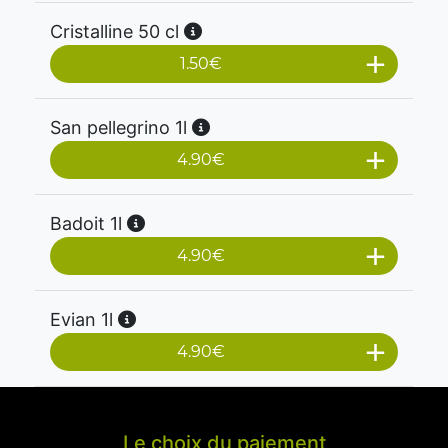
Cristalline 50 cl
1.50
€
San pellegrino 1l
4.90
€
Badoit 1l
4.90
€
Evian 1l
4.90
€
Le choix du paiement