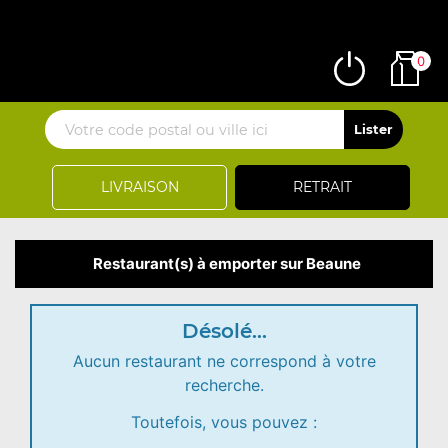
0
LIVRAISON
RETRAIT
Restaurant(s) à emporter sur Beaune
Désolé...
Aucun restaurant ne correspond à votre
recherche.
Toutefois, vous pouvez :