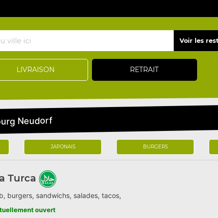
LIVRAISON
RETRAIT
ourg Neudorf
JAPONAIS
BURGERS
a Turca
, burgers, sandwichs, salades, tacos,
tuellement ouvert