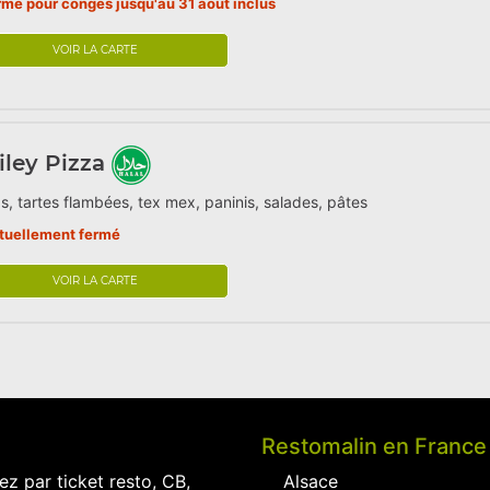
rmé pour congés jusqu'au 31 aout inclus
VOIR LA CARTE
ley Pizza
s, tartes flambées, tex mex, paninis, salades, pâtes
tuellement fermé
VOIR LA CARTE
Restomalin en France
ez par ticket resto, CB,
Alsace