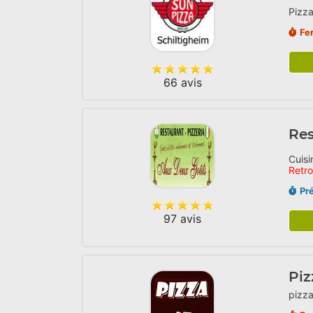
Pizza
Fe
66 avis
Res
Cuisi
Retr
Pr
97 avis
Piz
pizza