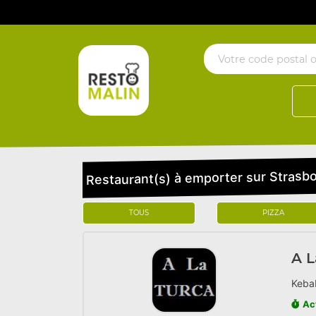
Restaurant(s) à emporter sur Strasb
TOUS
PIZZA
A L
Kebab
Ac