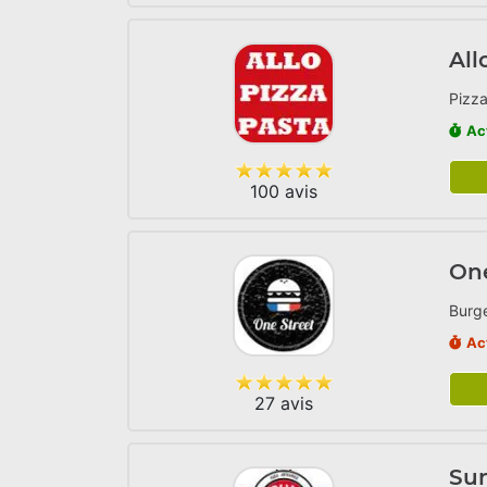
All
Pizza
Ac
100 avis
One
Burge
Ac
27 avis
Sun