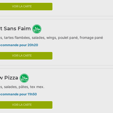
VOIR LA CARTE
t Sans Faim
s, tartes flambées, salades, wings, poulet pané, fromage pané
écommande pour 20h20
VOIR LA CARTE
w Pizza
s, salades, pâtes, tex mex.
écommande pour 11h50
VOIR LA CARTE