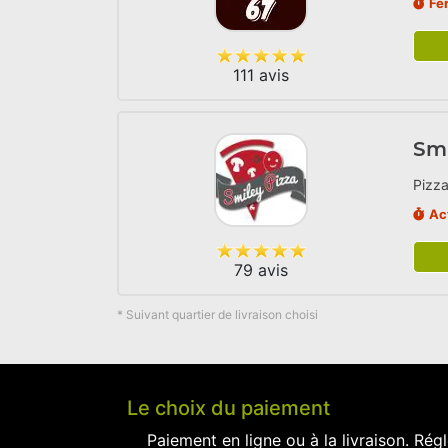
Fe
111 avis
Smi
Pizza
Ac
79 avis
* Suivant quartier de livraison choisi
Le choix du paiement
Paiement en ligne ou à la livraison. Régl