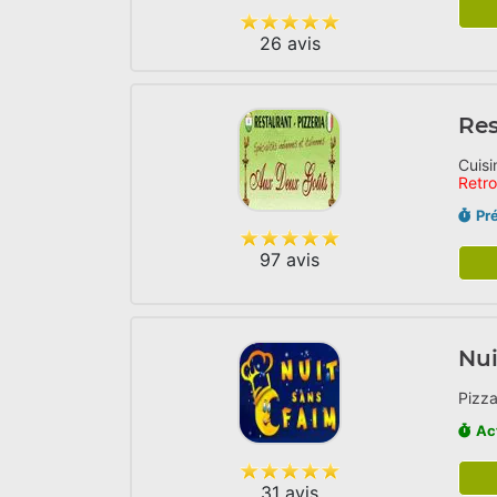
26 avis
Res
Cuisi
Retr
Pr
97 avis
Nui
Pizza
Ac
31 avis