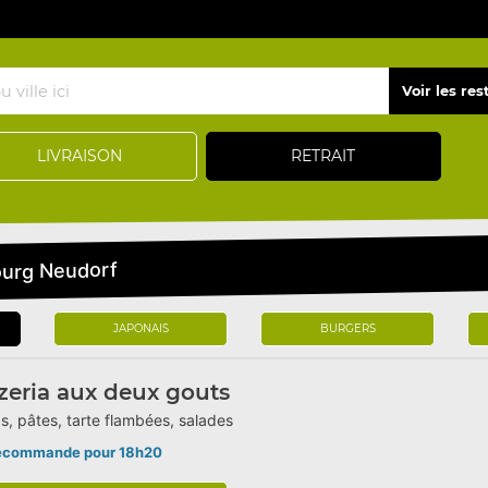
LIVRAISON
RETRAIT
ourg Neudorf
JAPONAIS
BURGERS
zeria aux deux gouts
s, pâtes, tarte flambées, salades
écommande pour 18h20