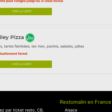
rmé pour congés jusqu'au 31 aout inclus
VOIR LA CARTE
ley Pizza
s, tartes flambées, tex mex, paninis, salades, pâtes
tuellement fermé
VOIR LA CARTE
Restomalin en France
ez par ticket resto, CB,
Alsace