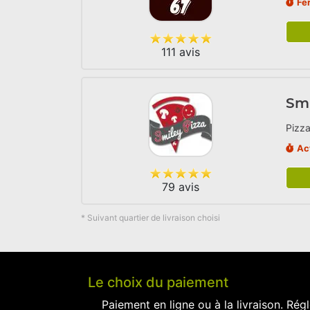
Fe
111 avis
Smi
Pizza
Ac
79 avis
* Suivant quartier de livraison choisi
Le choix du paiement
Paiement en ligne ou à la livraison. Régl