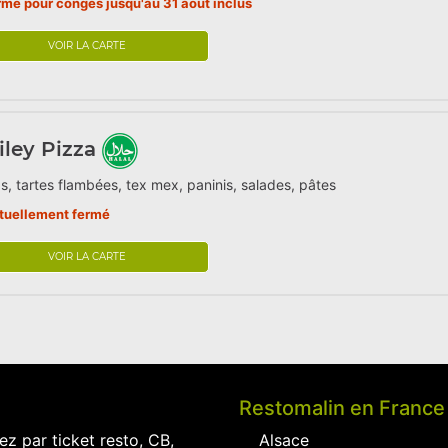
rmé pour congés jusqu'au 31 aout inclus
VOIR LA CARTE
ley Pizza
s, tartes flambées, tex mex, paninis, salades, pâtes
tuellement fermé
VOIR LA CARTE
Restomalin en France
ez par ticket resto, CB,
Alsace