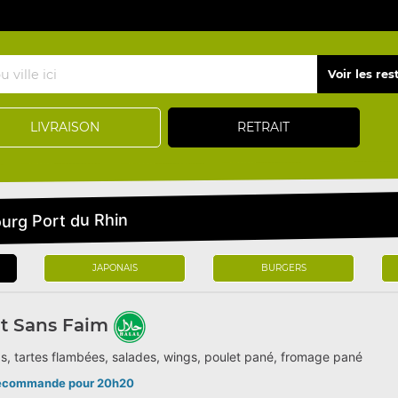
LIVRAISON
RETRAIT
urg Port du Rhin
JAPONAIS
BURGERS
t Sans Faim
s, tartes flambées, salades, wings, poulet pané, fromage pané
écommande pour 20h20