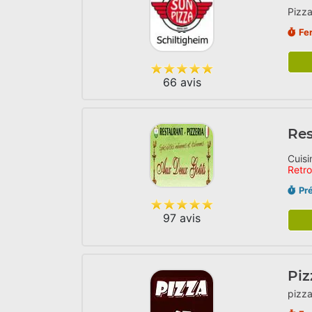
Pizza
Fe
66 avis
Res
Cuisi
Retr
Pr
97 avis
Piz
pizza