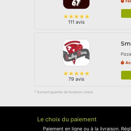
Fe
111 avis
Smi
Pizza
Ac
79 avis
* Suivant quartier de livraison choisi
Le choix du paiement
Paiement en ligne ou à la livraison. Régl