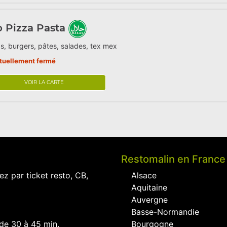
o Pizza Pasta
s, burgers, pâtes, salades, tex mex
tuellement fermé
VOIR LA CARTE
Restomalin en France
ez par ticket resto, CB,
Alsace
Aquitaine
Auvergne
Basse-Normandie
 de 30 à 45 min.
Bourgogne