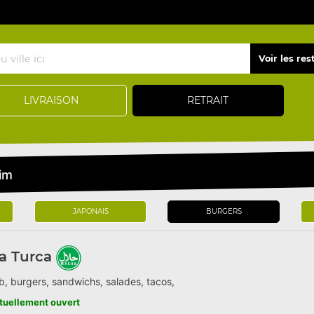
LIVRAISON
RETRAIT
im
JAPONAIS
BURGERS
a Turca
, burgers, sandwichs, salades, tacos,
tuellement ouvert