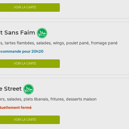
VOIR LA CARTE
t Sans Faim
s, tartes flambées, salades, wings, poulet pané, fromage pané
écommande pour 20h20
VOIR LA CARTE
 Street
rs, salades, plats libanais, fritures, desserts maison
tuellement fermé
VOIR LA CARTE