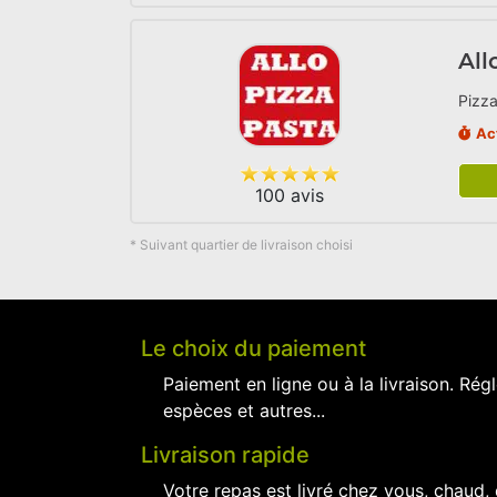
All
Pizza
Ac
100 avis
* Suivant quartier de livraison choisi
Le choix du paiement
Paiement en ligne ou à la livraison. Régl
espèces et autres...
Livraison rapide
Votre repas est livré chez vous, chaud,