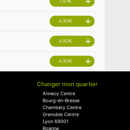
1.50
€
4.90
€
4.90
€
4.90
€
Changer mon quartier
Annecy Centre
Bourg-en-Bresse
Chambéry Centre
Grenoble Centre
Lyon 69001
Roanne