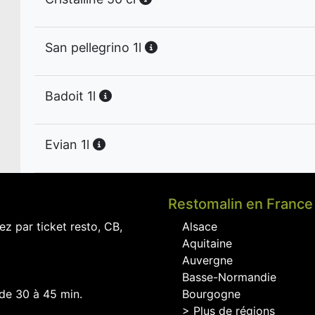
San pellegrino 1l
Badoit 1l
Evian 1l
Restomalin en France
ez par ticket resto, CB,
Alsace
Aquitaine
Auvergne
Basse-Normandie
 de 30 à 45 min.
Bourgogne
> Plus de régions