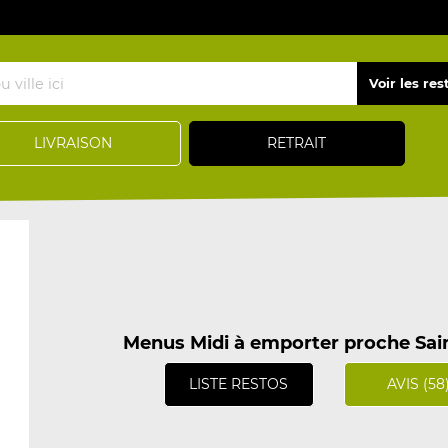
LIVRAISON
RETRAIT
Menus Midi à emporter proche Sain
LISTE RESTOS
AVIS (58