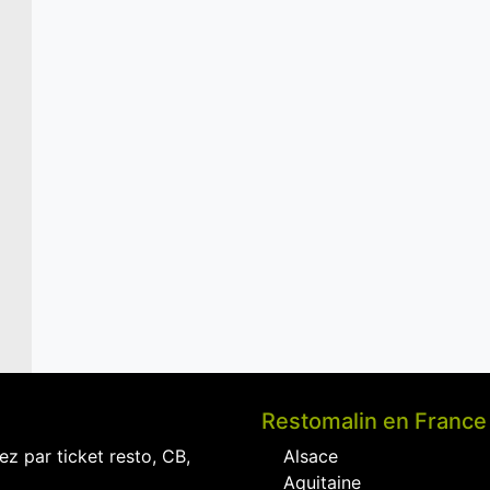
Restomalin en France
ez par ticket resto, CB,
Alsace
Aquitaine