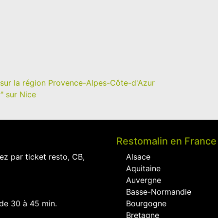
 sur la région Provence-Alpes-Côte-d'Azur
" sur Nice
Restomalin en France
ez par ticket resto, CB,
Alsace
Aquitaine
Auvergne
Basse-Normandie
 de 30 à 45 min.
Bourgogne
Bretagne