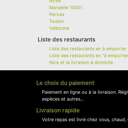
Istres
Marseille 13001
Pertuis
Toulon
Valbonne
Liste des restaurants
Liste des restaurants en à emporter
Liste des restaurants en "à emporter
Nice et la livraison à domicile
Le choix du paiement
Paiement en ligne ou à la livraison. Régl
espèces et autres...
Livraison rapide
Votre repas est livré chez vous, chaud,