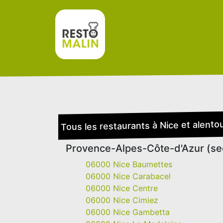
Tous les restaurants à Nice et alento
Provence-Alpes-Côte-d'Azur (se
06000 Nice Baumettes
06000 Nice Carabacel
06000 Nice Centre
06000 Nice Cimiez
06000 Nice Gambetta