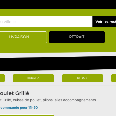
LIVRAISON
RETRAIT
BURGERS
KEBABS
oulet Grillé
t Grillé, cuisse de poulet, pilons, ailes accompagnements
écommande pour 11h50