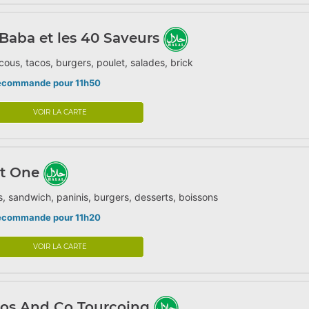
 Baba et les 40 Saveurs
ous, tacos, burgers, poulet, salades, brick
écommande pour 11h50
VOIR LA CARTE
st One
, sandwich, paninis, burgers, desserts, boissons
écommande pour 11h20
VOIR LA CARTE
cos And Co Tourcoing