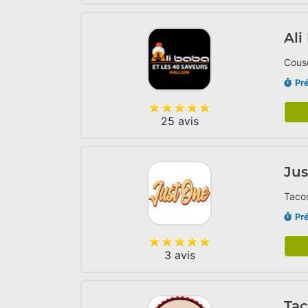
Ali
Cousc
Pr
25 avis
Ju
Tacos
Pr
3 avis
Ta