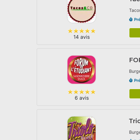
Tacos
Pr
14 avis
FO
Burge
Pr
6 avis
Tri
Burge