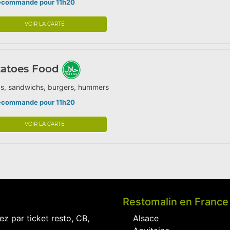
écommande pour 11h20
VOIR LA CARTE
tatoes Food
as, sandwichs, burgers, hummers
écommande pour 11h20
VOIR LA CARTE
Restomalin en France
ez par ticket resto, CB,
Alsace