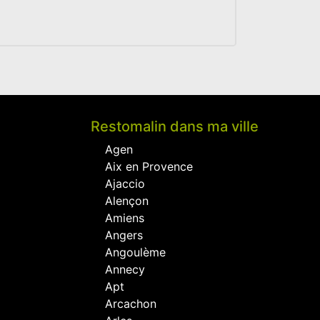
Restomalin dans ma ville
Agen
Aix en Provence
Ajaccio
Alençon
Amiens
Angers
Angoulème
Annecy
Apt
Arcachon