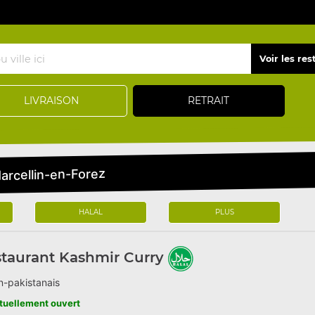
LIVRAISON
RETRAIT
arcellin-en-Forez
HALAL
PLUS
taurant Kashmir Curry
n-pakistanais
tuellement ouvert