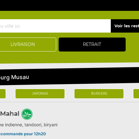
LIVRAISON
RETRAIT
bourg Musau
JAPONAIS
BURGERS
 Mahal
ne indienne, tandoori, biryani
écommande pour 12h20