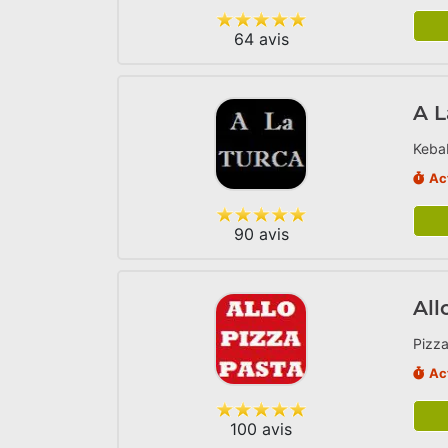
64 avis
A L
Kebab
Ac
90 avis
All
Pizza
Ac
100 avis