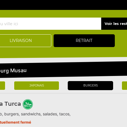
LIVRAISON
RETRAIT
bourg Musau
JAPONAIS
BURGERS
a Turca
, burgers, sandwichs, salades, tacos,
tuellement fermé