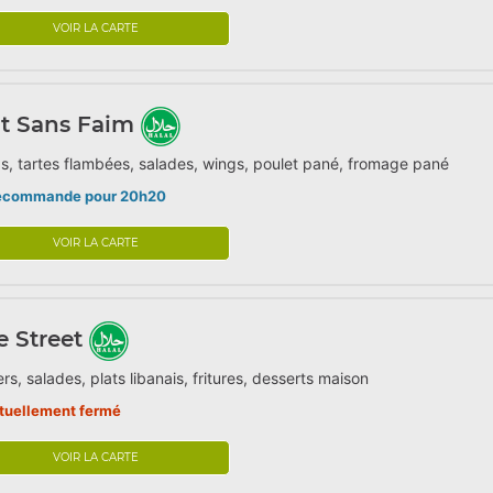
VOIR LA CARTE
t Sans Faim
s, tartes flambées, salades, wings, poulet pané, fromage pané
écommande pour 20h20
VOIR LA CARTE
 Street
rs, salades, plats libanais, fritures, desserts maison
tuellement fermé
VOIR LA CARTE