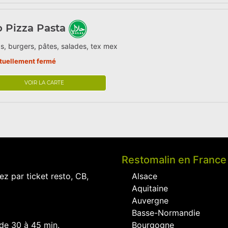
o Pizza Pasta
s, burgers, pâtes, salades, tex mex
tuellement fermé
VOIR LA CARTE
Restomalin en France
ez par ticket resto, CB,
Alsace
Aquitaine
Auvergne
Basse-Normandie
 de 30 à 45 min.
Bourgogne