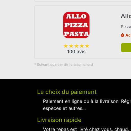
All
Pizza
Ac
100 avis
* Suivant quartier de livraison choisi
Le choix du paiement
Paiement en ligne ou à la livraison. Régl
espèces et autres...
Livraison rapide
Votre repas est livré chez vous, chaud,