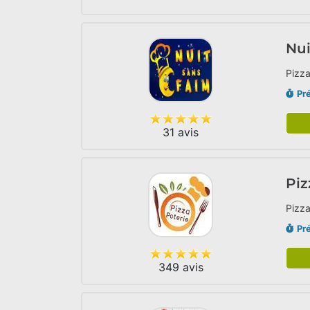
Nui
Pizza
Pr
31 avis
Piz
Pizza
Pr
349 avis