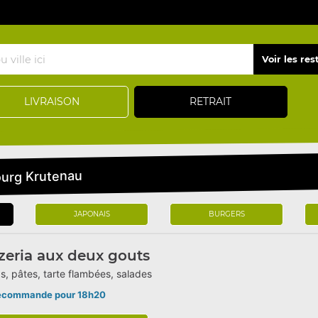
LIVRAISON
RETRAIT
ourg Krutenau
JAPONAIS
BURGERS
zeria aux deux gouts
s, pâtes, tarte flambées, salades
écommande pour 18h20