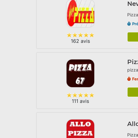
Ne
Pizza
Pr
162 avis
Piz
pizza
Fe
111 avis
All
Pizza