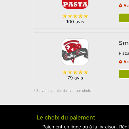
Ac
100 avis
Smi
Pizza
Ac
79 avis
* Suivant quartier de livraison choisi
Le choix du paiement
Paiement en ligne ou à la livraison. Régl