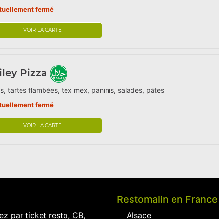
tuellement fermé
VOIR LA CARTE
ley Pizza
s, tartes flambées, tex mex, paninis, salades, pâtes
tuellement fermé
VOIR LA CARTE
Restomalin en France
ez par ticket resto, CB,
Alsace