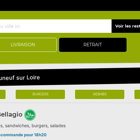
LIVRAISON
RETRAIT
uneuf sur Loire
BURGERS
KEBABS
ellagio
s, sandwiches, burgers, salades
écommande pour 18h20