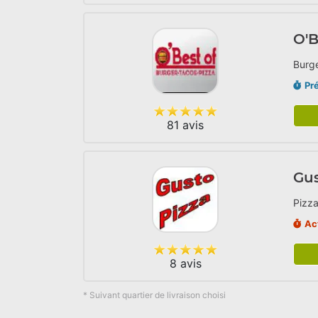
O'B
Burge
Pr
81 avis
Gus
Pizza
Ac
8 avis
* Suivant quartier de livraison choisi