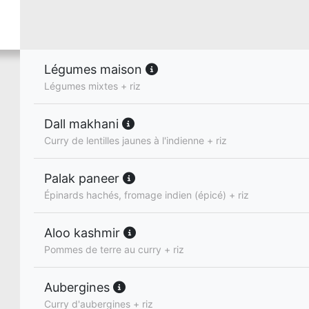
Légumes maison
Légumes mixtes + riz
Dall makhani
Curry de lentilles jaunes à l'indienne + riz
Palak paneer
Épinards hachés, fromage indien (épicé) + riz
Aloo kashmir
Pommes de terre au curry + riz
Aubergines
Curry d'aubergines + riz