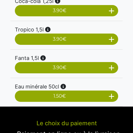
Coca-cola 1,25l
3.90
€
Tropico 1,5l
3.90
€
Fanta 1,5l
3.90
€
Eau minérale 50cl
1.50
€
Le choix du paiement