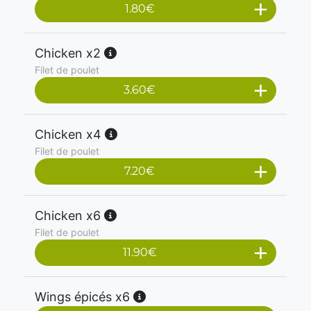
1.80
€
Chicken x2
Filet de poulet
3.60
€
Chicken x4
Filet de poulet
7.20
€
Chicken x6
Filet de poulet
11.90
€
Wings épicés x6