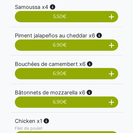
Samoussa x4
5.50
€
Piment jalapeños au cheddar x6
6.90
€
Bouchées de camembert x6
6.90
€
Bâtonnets de mozzarella x6
6.90
€
Chicken x1
Filet de poulet