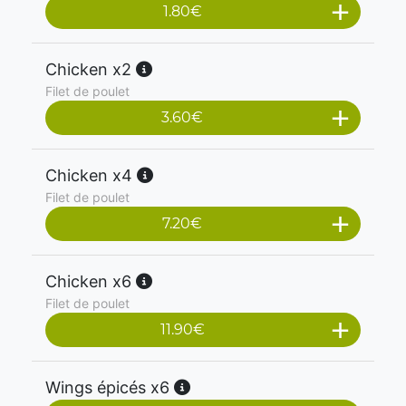
1.80
€
Chicken x2
Filet de poulet
3.60
€
Chicken x4
Filet de poulet
7.20
€
Chicken x6
Filet de poulet
11.90
€
Wings épicés x6