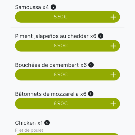
Samoussa x4
5.50
€
Piment jalapeños au cheddar x6
6.90
€
Bouchées de camembert x6
6.90
€
Bâtonnets de mozzarella x6
6.90
€
Chicken x1
Filet de poulet