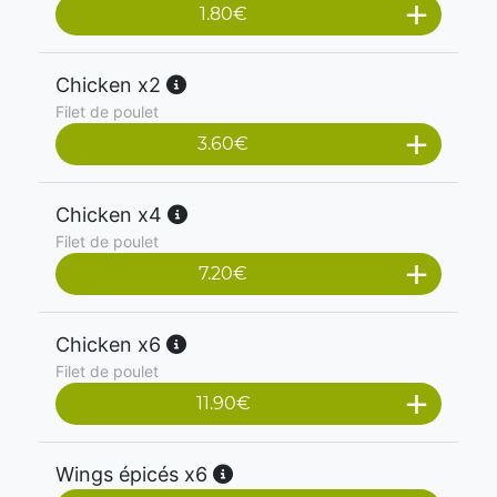
1.80
€
Chicken x2
Filet de poulet
3.60
€
Chicken x4
Filet de poulet
7.20
€
Chicken x6
Filet de poulet
11.90
€
Wings épicés x6