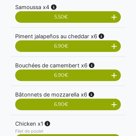
Samoussa x4
5.50
€
Piment jalapeños au cheddar x6
6.90
€
Bouchées de camembert x6
6.90
€
Bâtonnets de mozzarella x6
6.90
€
Chicken x1
Filet de poulet