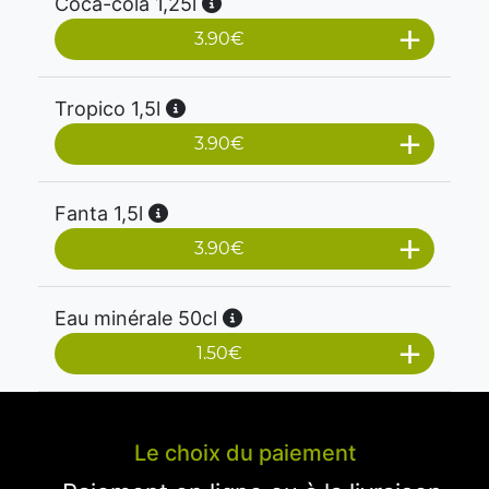
Coca-cola 1,25l
3.90
€
Tropico 1,5l
3.90
€
Fanta 1,5l
3.90
€
Eau minérale 50cl
1.50
€
Le choix du paiement