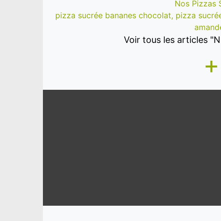
Nos Pizzas 
pizza sucrée bananes chocolat, pizza sucr
amand
Voir tous les articles 
+