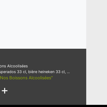
ons Alcoolisées
perados 33 cl, bière heineken 33 cl, ...
 "Nos Boissons Alcoolisées"
+