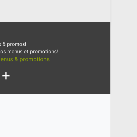
 & promos!
 nos menus et promotions!
 menus & promotions
+