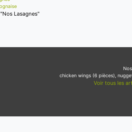
lognaise
es "Nos Lasagnes"
Nos
chicken wings (6 pièces), nugget
Voir tous les a