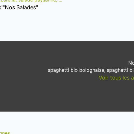
es "Nos Salades"
No
spaghetti bio bolognaise, spaghetti b
Voir tous les 
gnes