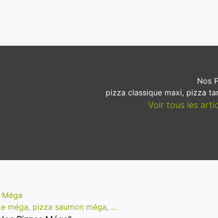
Nos P
pizza classique maxi, pizza tar
Voir tous les art
s Méga
tte méga, pizza saumon méga, ...