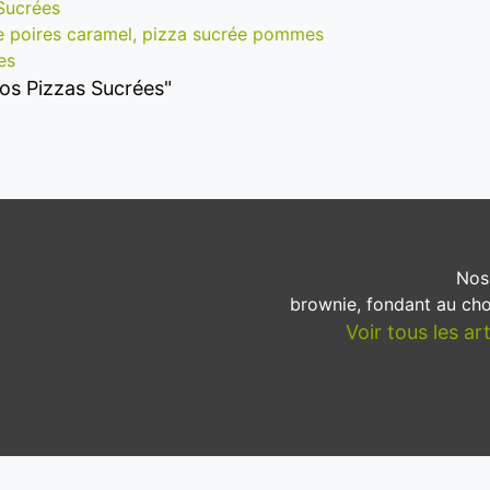
Sucrées
ée poires caramel, pizza sucrée pommes
es
"Nos Pizzas Sucrées"
Nos
brownie, fondant au cho
Voir tous les ar