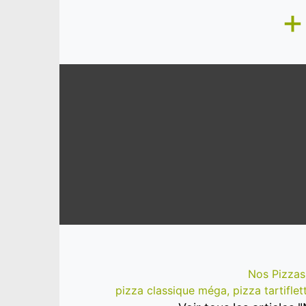
+
Nos Pizza
pizza classique méga, pizza tartifle