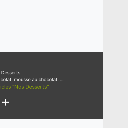
 Desserts
colat, mousse au chocolat, ...
ticles "Nos Desserts"
+