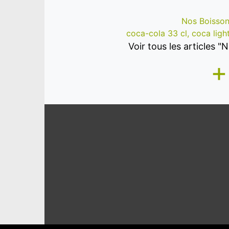
Nos Boisson
coca-cola 33 cl, coca light 
Voir tous les articles 
+