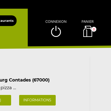
CONNEXION
PANIER
0
urg Contades (67000)
pizza ...
)
INFORMATIONS