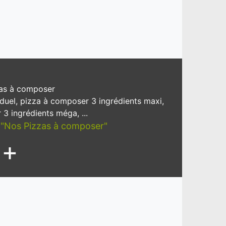
as à composer
iduel, pizza à composer 3 ingrédients maxi,
3 ingrédients méga, ...
es "Nos Pizzas à composer"
+