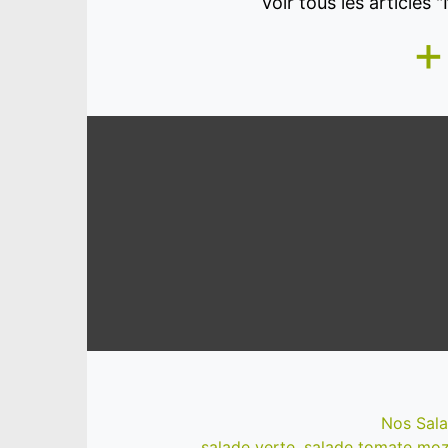
Voir tous les articles
+
Nos Sal
salade verte, salade tomate mozz