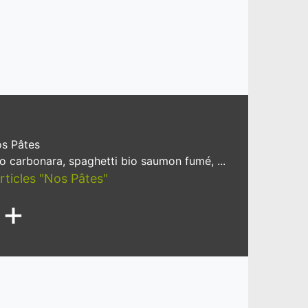
s Pâtes
io carbonara, spaghetti bio saumon fumé, ...
articles "Nos Pâtes"
+