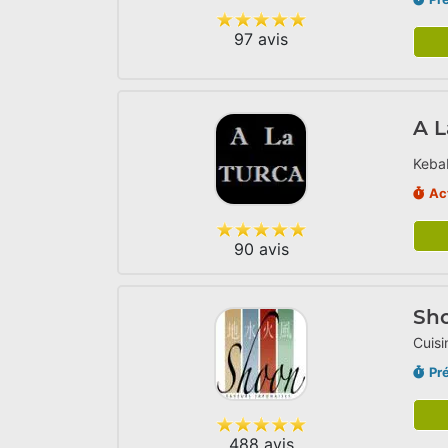
97 avis
A L
Kebab
Ac
90 avis
Sh
Cuisi
Pr
488 avis