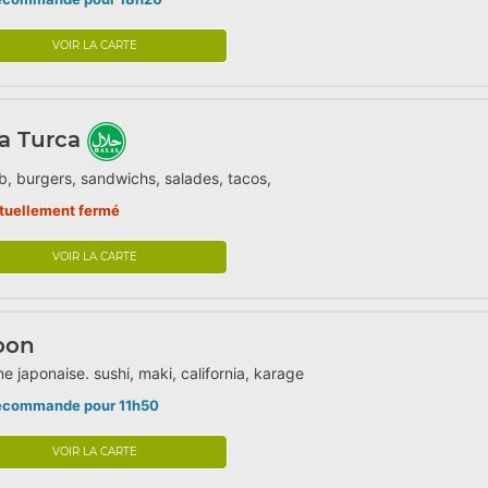
VOIR LA CARTE
a Turca
, burgers, sandwichs, salades, tacos,
tuellement fermé
VOIR LA CARTE
oon
ne japonaise. sushi, maki, california, karage
écommande pour 11h50
VOIR LA CARTE