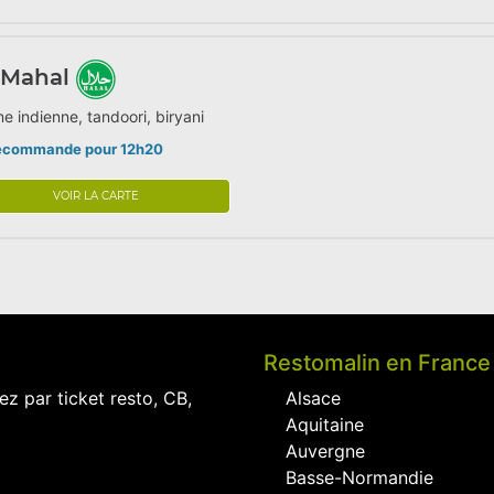
 Mahal
ne indienne, tandoori, biryani
écommande pour 12h20
VOIR LA CARTE
Restomalin en France
ez par ticket resto, CB,
Alsace
Aquitaine
Auvergne
Basse-Normandie