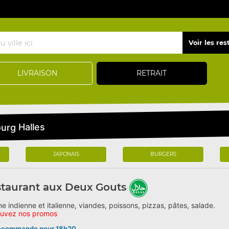
LIVRAISON
RETRAIT
urg Halles
JAPONAIS
BURGERS
taurant aux Deux Gouts
ne indienne et italienne, viandes, poissons, pizzas, pâtes, salade.
ouvez nos promos
écommande pour 18h20