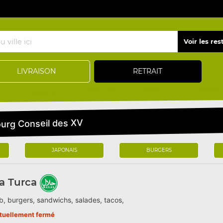
LIVRAISON
RETRAIT
ourg Conseil des XV
JAPONAIS
BURGERS
a Turca
, burgers, sandwichs, salades, tacos,
tuellement fermé