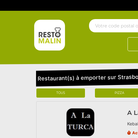
Restaurant(s) à emporter sur Strasb
TOUS
PIZZA
A L
Kebab
Ac