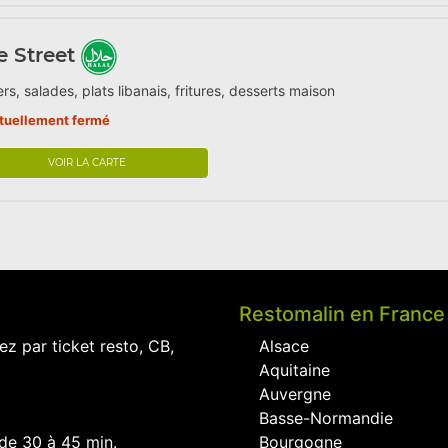
 Street
rs, salades, plats libanais, fritures, desserts maison
tuellement fermé
VOIR LA CARTE
Restomalin en France
ez par ticket resto, CB,
Alsace
Aquitaine
Auvergne
Basse-Normandie
 de 30 à 45 min.
Bourgogne