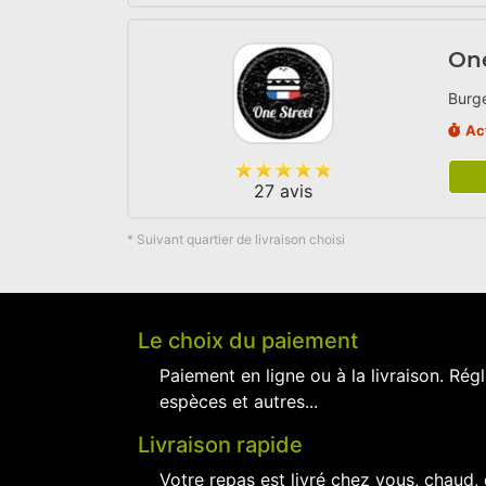
One
Burge
Ac
27 avis
* Suivant quartier de livraison choisi
Le choix du paiement
Paiement en ligne ou à la livraison. Régl
espèces et autres...
Livraison rapide
Votre repas est livré chez vous, chaud,