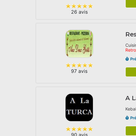
26 avis
Res
Cuisi
Retr
Pr
97 avis
A L
Kebab
Pr
90 avis