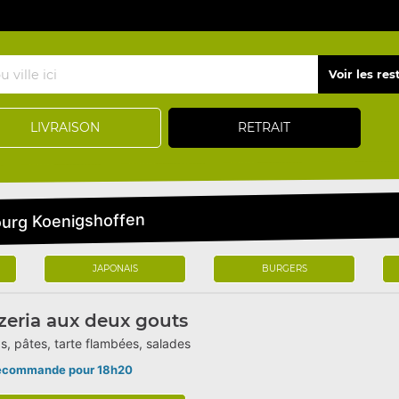
LIVRAISON
RETRAIT
ourg Koenigshoffen
JAPONAIS
BURGERS
zeria aux deux gouts
s, pâtes, tarte flambées, salades
écommande pour 18h20