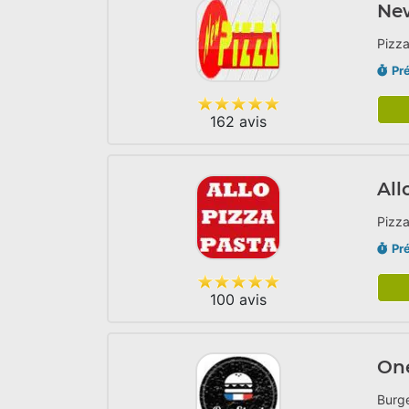
Ne
Pizza
Pr
162 avis
All
Pizza
Pr
100 avis
One
Burge