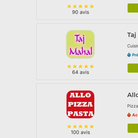
90 avis
Taj
Cuisi
Pr
64 avis
All
Pizza
Ac
100 avis