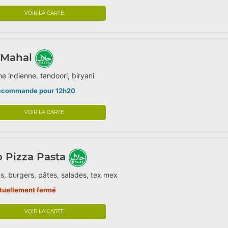
VOIR LA CARTE
 Mahal
ne indienne, tandoori, biryani
écommande pour 12h20
VOIR LA CARTE
o Pizza Pasta
s, burgers, pâtes, salades, tex mex
tuellement fermé
VOIR LA CARTE