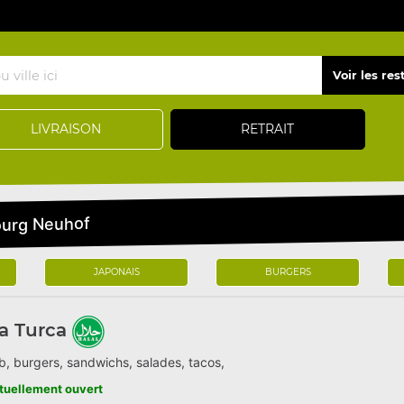
LIVRAISON
RETRAIT
ourg Neuhof
JAPONAIS
BURGERS
a Turca
, burgers, sandwichs, salades, tacos,
tuellement ouvert