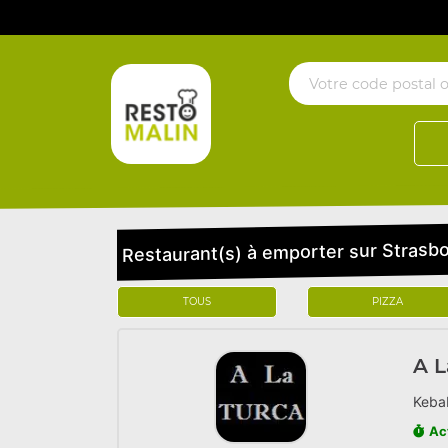
Restaurant(s) à emporter sur Strasb
TOUS
PIZZA
A L
Kebab
Ac