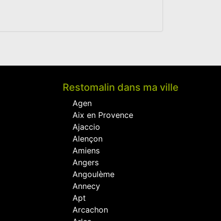
Restomalin dans ma ville
Agen
Aix en Provence
Ajaccio
Alençon
Amiens
Angers
Angoulème
Annecy
Apt
Arcachon