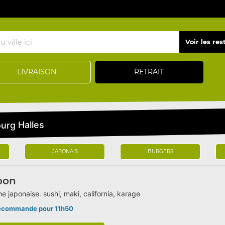
LIVRAISON
RETRAIT
urg Halles
JAPONAIS
BURGERS
oon
ne japonaise. sushi, maki, california, karage
écommande pour 11h50