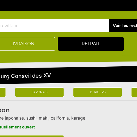
LIVRAISON
RETRAIT
ourg Conseil des XV
JAPONAIS
BURGERS
oon
ne japonaise. sushi, maki, california, karage
tuellement ouvert