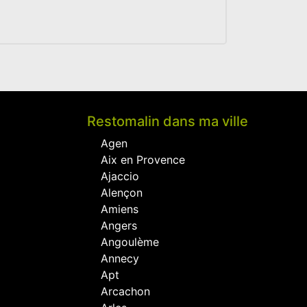
Restomalin dans ma ville
Agen
Aix en Provence
Ajaccio
Alençon
Amiens
Angers
Angoulème
Annecy
Apt
Arcachon