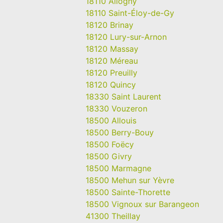
18110 Allogny
18110 Saint-Éloy-de-Gy
18120 Brinay
18120 Lury-sur-Arnon
18120 Massay
18120 Méreau
18120 Preuilly
18120 Quincy
18330 Saint Laurent
18330 Vouzeron
18500 Allouis
18500 Berry-Bouy
18500 Foëcy
18500 Givry
18500 Marmagne
18500 Mehun sur Yèvre
18500 Sainte-Thorette
18500 Vignoux sur Barangeon
41300 Theillay