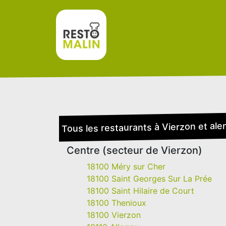
Tous les restaurants à Vierzon et ale
Centre (secteur de Vierzon)
18100 Méry sur Cher
18100 Saint Georges Sur La Prée
18100 Saint Hilaire de Court
18100 Thenioux
18100 Vierzon